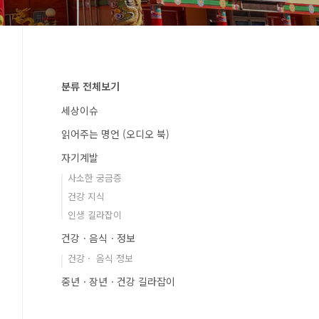
분류 전체보기
세상이슈
읽어주는 명언 (오디오 북)
자기계발
사소한 궁금증
건강 지식
인생 길라잡이
건강ㆍ음식ㆍ정보
건강ㆍ 음식 정보
중년ㆍ장년ㆍ건강 길라잡이