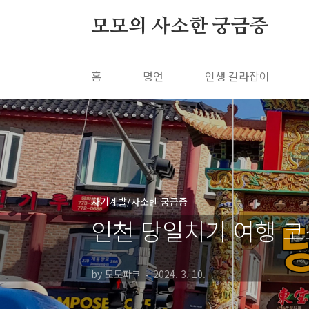
본문 바로가기
모모의 사소한 궁금증
홈
명언
인생 길라잡이
자기계발/사소한 궁금증
인천 당일치기 여행 코
by 모모파크
2024. 3. 10.