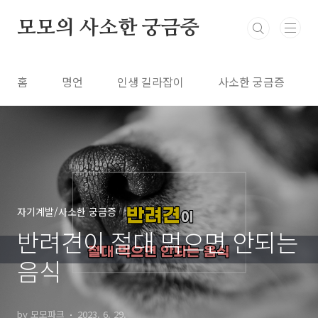
본문 바로가기
모모의 사소한 궁금증
홈
명언
인생 길라잡이
사소한 궁금증
자기계발/사소한 궁금증
반려견이 절대 먹으면 안되는
음식
by 모모파크
2023. 6. 29.