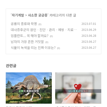
'
자기계발
>
사소한 궁금증
' 카테고리의 다른 글
공룡의 종류와 학명
2023.07.01
(0)
대사증후군의 원인ㆍ진단ㆍ관리ㆍ예방ㆍ치료ㆍ
2023.06.29
음식
임플란트... 꼭 해야 할까요?
2023.06.28
(1)
(0)
남자의 가장 흔한 거짓말
2023.06.27
(0)
식물이 녹색을 띠는 진짜 이유는?
2023.06.27
(0)
관련글