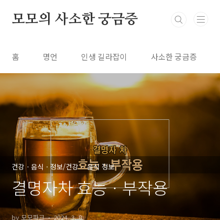
본문 바로가기
모모의 사소한 궁금증
홈
명언
인생 길라잡이
사소한 궁금증
건강ㆍ음식ㆍ정보/건강ㆍ 음식 정보
결명자차 효능ㆍ부작용
by 모모파크
2024. 3. 8.