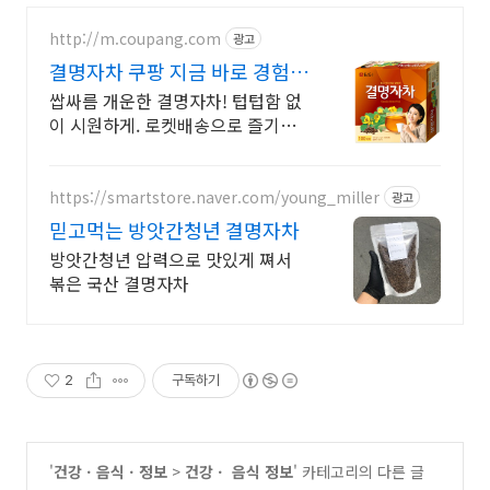
http://m.coupang.com
광고
결명자차 쿠팡 지금 바로 경험하
세요
쌉싸름 개운한 결명자차! 텁텁함 없
이 시원하게. 로켓배송으로 즐기세
요! 와우회원 무료배송과 30일 반품
안심 구매. 5% 캐시적립까지!
https://smartstore.naver.com/young_miller
광고
믿고먹는 방앗간청년 결명자차
방앗간청년 압력으로 맛있게 쪄서
볶은 국산 결명자차
2
구독하기
'
건강ㆍ음식ㆍ정보
>
건강ㆍ 음식 정보
' 카테고리의 다른 글