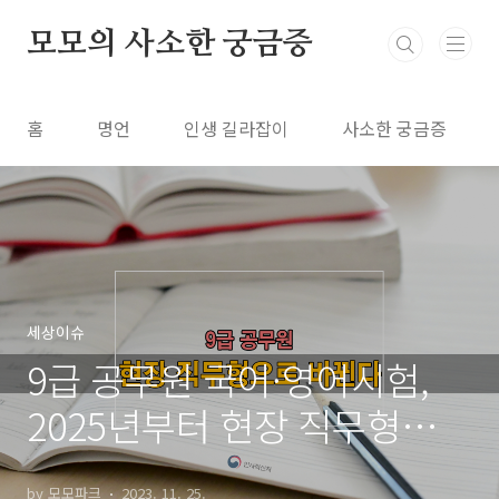
본문 바로가기
모모의 사소한 궁금증
홈
명언
인생 길라잡이
사소한 궁금증
세상이슈
9급 공무원 국어·영어시험,
2025년부터 현장 직무형으로
바뀐다
by 모모파크
2023. 11. 25.