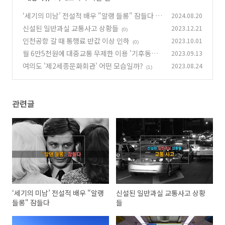
‘세기의 미남’ 전설적 배우 "알랭 들롱" 잠들다
2024.08.20
신설된 일반과실 교통사고 상황들
2023.12.21
(0)
(0)
인천공항 갈 때 통행료 반값 이상 인하
2023.10.01
(0)
월 6만5천원에 대중교통 무제한 이용 '기후동행
2023.09.13
카드' 나온다
여의도 '제2세종문화회관' 어떤 모습일까?
2023.08.24
(1)
(1)
관련글
‘세기의 미남’ 전설적 배우 "알랭
신설된 일반과실 교통사고 상황
들롱" 잠들다
들