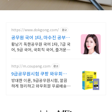
https://www.dokgong.com/
광고
공무원 국어 1타, 마수진 공부는
즐겁게, 고득점 완성
황남기 독한공무원 국어 1타, 7급 국
어, 9급 국어, 국회직 국어, 즐거운
국어
http://m.coupang.com
광고
9급공무원시험 쿠팡 와우회원
30일 내 무료반품
방대한 이론, 9급공무원시험, 깔끔
하게 정리하고 와우회원 무료배송으
로 만나세요.