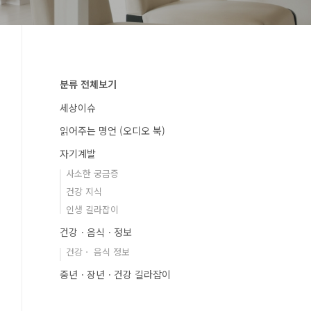
분류 전체보기
세상이슈
읽어주는 명언 (오디오 북)
자기계발
사소한 궁금증
건강 지식
인생 길라잡이
건강ㆍ음식ㆍ정보
건강ㆍ 음식 정보
중년ㆍ장년ㆍ건강 길라잡이