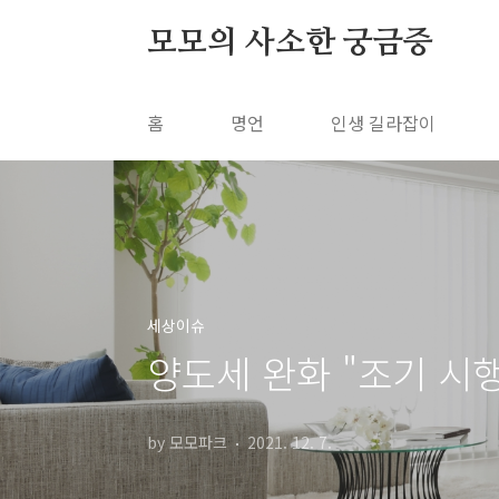
본문 바로가기
모모의 사소한 궁금증
홈
명언
인생 길라잡이
세상이슈
양도세 완화 "조기 시행
by 모모파크
2021. 12. 7.