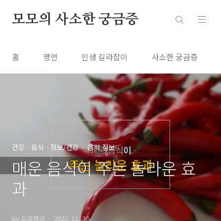
본문 바로가기
모모의 사소한 궁금증
홈
명언
인생 길라잡이
사소한 궁금증
건강ㆍ음식ㆍ정보/건강ㆍ 음식 정보
매운 음식이 주는 놀라운 효
과
by 모모파크
2023. 11. 30.