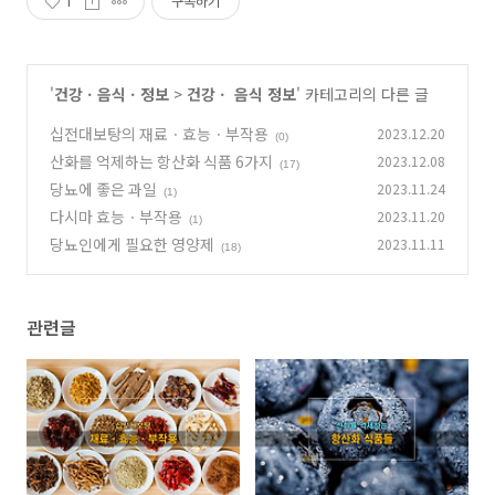
1
구독하기
'
건강ㆍ음식ㆍ정보
>
건강ㆍ 음식 정보
' 카테고리의 다른 글
십전대보탕의 재료ㆍ효능ㆍ부작용
2023.12.20
(0)
산화를 억제하는 항산화 식품 6가지
2023.12.08
(17)
당뇨에 좋은 과일
2023.11.24
(1)
다시마 효능ㆍ부작용
2023.11.20
(1)
당뇨인에게 필요한 영양제
2023.11.11
(18)
관련글