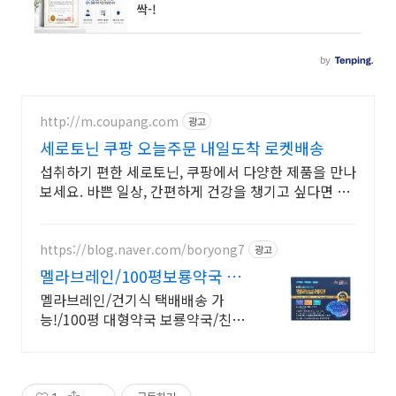
http://m.coupang.com
광고
세로토닌 쿠팡 오늘주문 내일도착 로켓배송
섭취하기 편한 세로토닌, 쿠팡에서 다양한 제품을 만나
보세요. 바쁜 일상, 간편하게 건강을 챙기고 싶다면 로
켓배송으로 받아보세요.
https://blog.naver.com/boryong7
광고
멜라브레인/100평보룡약국 대
형약국/태릉입구,육사 근처
멜라브레인/건기식 택배배송 가
능!/100평 대형약국 보룡약국/친절
상담!