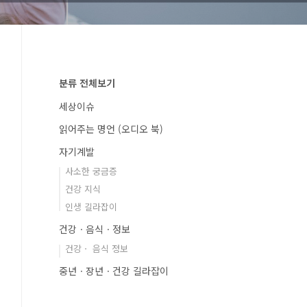
분류 전체보기
세상이슈
읽어주는 명언 (오디오 북)
자기계발
사소한 궁금증
건강 지식
인생 길라잡이
건강ㆍ음식ㆍ정보
건강ㆍ 음식 정보
중년ㆍ장년ㆍ건강 길라잡이