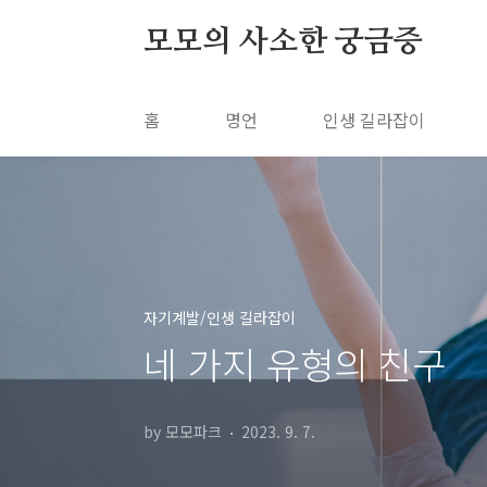
본문 바로가기
모모의 사소한 궁금증
홈
명언
인생 길라잡이
자기계발/인생 길라잡이
네 가지 유형의 친구
by 모모파크
2023. 9. 7.