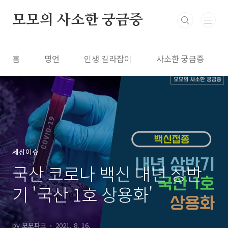
본문 바로가기
모모의 사소한 궁금증
홈
명언
인생 길라잡이
사소한 궁금증
세상이슈
국산 코로나 백신 내년 상반
기 '국산 1호 상용화'
by 모모파크
2021. 8. 16.