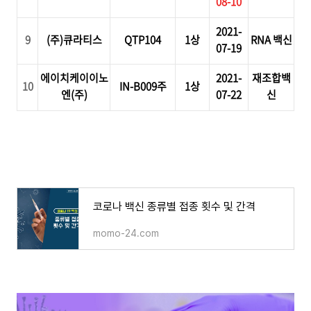
08-10
2021-
9
(
주
)
큐라티스
QTP104
1상
RNA
백신
07-19
에이치케이이노
2021-
재조합백
10
IN-B009
주
1상
엔
(
주
)
07-22
신
코로나 백신 종류별 접종 횟수 및 간격
momo-24.com