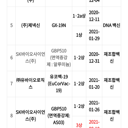
(
주
)
12-04
2020-
1
·
2a
상
12-11
5
(
주
)
제넥신
GX-19N
DNA
백신
2021-
1
상
01-29
GBP510
SK바이오사이언
2020-
재조합백
6
(면역증강
1
·
2
상
스(주)
12-31
신
제 : 알루미늄)
유코백
-19
㈜유바이오로직
2021-
재조합백
7
(EuCorVac-
1
·
2
상
스
01-20
신
19)
2021-
1
·
2
상
GBP510
01-26
SK
바이오사이언
재조합백
8
(
면역증강제
:
스(주)
신
2021-
AS03)
3상