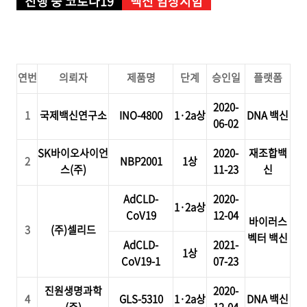
진행 중 코로나19
백신 임상시험
연번
의뢰자
제품명
단계
승인일
플랫폼
2020-
1
국제백신연구소
INO-4800
1
·
2a
상
DNA
백신
06-02
SK바이오
사이언
2020-
재조합백
2
NBP2001
1
상
스
(
주
)
11-23
신
AdCLD-
2020-
1
·
2a
상
CoV19
12-04
바이러스
3
(
주
)
셀리드
벡터 백신
A
dCLD-
2021-
1
상
CoV19-1
07-23
진원생명과학
2020-
4
GLS-5310
1
·
2a
상
DNA
백신