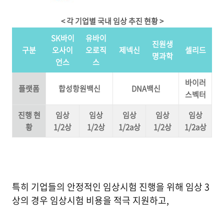
< 각 기업별 국내 임상 추진 현황 >
SK바이
유바이
진원생
구분
오사이
오로직
제넥신
셀리드
명과학
언스
스
바이러
플랫폼
합성항원백신
DNA백신
스벡터
진행 현
임상
임상
임상
임상
임상
황
1/2상
1/2상
1/2a상
1/2상
1/2a상
특히 기업들의 안정적인 임상시험 진행을 위해 임상 3
상의 경우 임상시험 비용을 적극 지원하고,