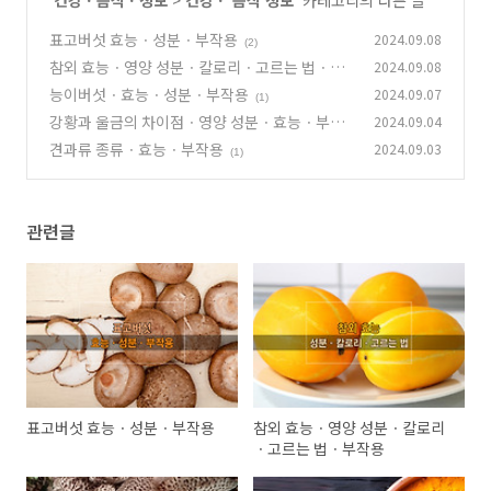
'
건강ㆍ음식ㆍ정보
>
건강ㆍ 음식 정보
' 카테고리의 다른 글
표고버섯 효능ㆍ성분ㆍ부작용
2024.09.08
(2)
참외 효능ㆍ영양 성분ㆍ칼로리ㆍ고르는 법ㆍ부
2024.09.08
작용
능이버섯ㆍ효능ㆍ성분ㆍ부작용
2024.09.07
(1)
(1)
강황과 울금의 차이점ㆍ영양 성분ㆍ효능ㆍ부작
2024.09.04
용ㆍ총정리
견과류 종류ㆍ효능ㆍ부작용
2024.09.03
(3)
(1)
관련글
표고버섯 효능ㆍ성분ㆍ부작용
참외 효능ㆍ영양 성분ㆍ칼로리
ㆍ고르는 법ㆍ부작용