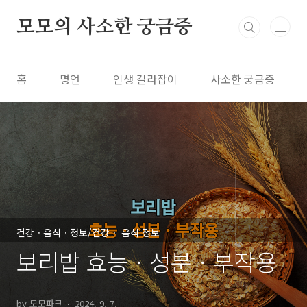
본문 바로가기
모모의 사소한 궁금증
홈
명언
인생 길라잡이
사소한 궁금증
건강ㆍ음식ㆍ정보/건강ㆍ 음식 정보
보리밥 효능ㆍ성분ㆍ부작용
by 모모파크
2024. 9. 7.