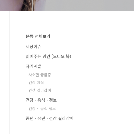
분류 전체보기
세상이슈
읽어주는 명언 (오디오 북)
자기계발
사소한 궁금증
건강 지식
인생 길라잡이
건강ㆍ음식ㆍ정보
건강ㆍ 음식 정보
중년ㆍ장년ㆍ건강 길라잡이