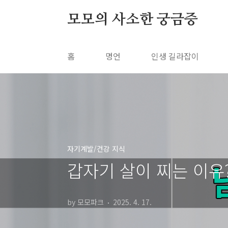
본문 바로가기
모모의 사소한 궁금증
홈
명언
인생 길라잡이
자기계발/건강 지식
갑자기 살이 찌는 이유?
by 모모파크
2025. 4. 17.