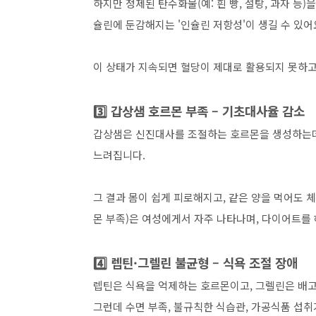
하지만 정제된 탄수화물(예: 흰 빵, 설탕, 과자 등
슐린에 둔감해지는 '인슐린 저항성'이 생길 수 있어
이 상태가 지속되면 혈당이 제대로 활용되지 못하고
3️⃣ 갑상샘 호르몬 부족 – 기초대사율 감소
갑상샘은 신진대사를 조절하는 호르몬을 생성하는데
느려집니다.
그 결과 몸이 쉽게 피로해지고, 같은 양을 먹어도 
몬 부족)은 여성에게서 자주 나타나며, 다이어트를 
4️⃣ 렙틴·그렐린 불균형 – 식욕 조절 장애
렙틴은 식욕을 억제하는 호르몬이고, 그렐린은 배
그런데 수면 부족, 불규칙한 식습관, 가공식품 섭취